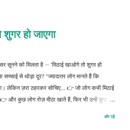
सेस्ड होता है इसमें थोड़ा आयरन, कैल्शियम और मिनरल्स
ै 65 - 85 % अगर आप सोच रहे हैं कि ‘मैं गुड़ खा रहा हूँ
क्योंकि ज्यादा मात्रा में गुड़ भी वही नुकसान करेगा जो चीनी
ो शुगर हो जाएगा
 फैटी लिवर यानी असली खेल 👉 खाने की “मात्रा” का
खा रहे है 🔥 Ending (46–60 sec) “इसलिए याद रखिए—
सर सुनने को मिलता है — ‘मिठाई खाओगे तो शुगर हो
ा सच्चाई से थोड़ा दूर? “ज्यादातर लोग मानते हैं कि
ना। लेकिन ज़रा ठहरकर सोचिए… 👉 जो लोग कभी मिठाई
है? 👉 और कुछ लोग रोज़ मीठा खाते हैं, फिर भी उन्हें कुछ
 सच… “असल में, मिठाई डायरेक्ट डायबिटीज का कारण नहीं
और पढ़ें
 जंक फूड और ज्यादा कैलोरी लेते हैं, तो धीरे-धीरे हमारा