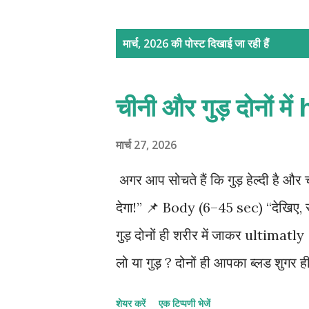
सं
मार्च, 2026 की पोस्ट दिखाई जा रही हैं
दे
श
चीनी और गुड़ दोनों म
मार्च 27, 2026
अगर आप सोचते हैं कि गुड़ हेल्दी है
देगा!” 📌 Body (6–45 sec) “देखिए, सब
गुड़ दोनों ही शरीर में जाकर ultimatly 
लो या गुड़ ? दोनों ही आपका ब्लड शुगर ह
प्रोसेस्ड होती है — इसमें सिर्फ मिठा
शेयर करें
एक टिप्पणी भेजें