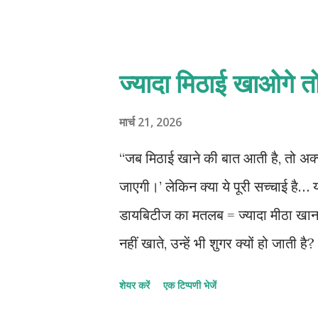
99.9 %, पूरी तरह से शुद्ध गुड़ कम प्रो
होते हैं और glucose का परसेंटेज होता ह
तो safe हूँ’… तो यही सबसे बड़ा भ्रम है! 
ज्यादा मिठाई खाओगे त
करता है — 👉 मोटापा 👉 डायबिटीज 
है ,कितना खा रहे है और कितनी बार 
मार्च 21, 2026
गुड़ चीनी से थ...
“जब मिठाई खाने की बात आती है, तो अक्
जाएगी।’ लेकिन क्या ये पूरी सच्चाई है… य
डायबिटीज का मतलब = ज्यादा मीठा खा
नहीं खाते, उन्हें भी शुगर क्यों हो जाती 
नहीं होता? यहीं से शुरू होता है असली
शेयर करें
एक टिप्पणी भेजें
है। लेकिन… जब हम जरूरत से ज्यादा मीठा,